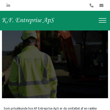
Gå
til
hovedindhold
Som privatkunde hos KF Entreprise ApS er du omfattet af en række