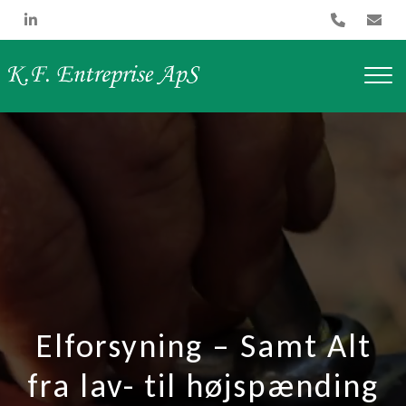
Gå
til
hovedindhold
Elforsyning – Samt Alt
fra lav- til højspænding