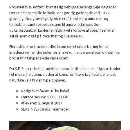
Projektet blev udført i bymæssig bebyggelse langs veje og gader.
Der er helt specielle forhold, der gør sig gældende ved 10 kV-
gravning. Nedgravningsdybden er til forskel fra andre el- og
telekabler, samt respektafstand til andre ledninger. Som
udgangspunkt er kablerne nedgravet i fortove af sten, fliser eller
asfalt, men også på cykelstier og i vejarealer.
Flere steder er tracéen udført som styret underboring for at
imødegå vejmyndighedernes ønske om, at belægninger og særlige
brolægningstyper skulle være urørt.
Da K.F. Entreprise har udviklet metoder til at kunne nedgrave kabler
i et meget højt tempo uden at kompromittere kvaliteten, er vi det
naturlige valg til den type opgaver.
Nedgravet 84 km 10 kV kabel
Entreprisesum: 3.000.000 kr.
Afleveret: 2. august 2017
SEAS-NVE/Cerius Teamleder