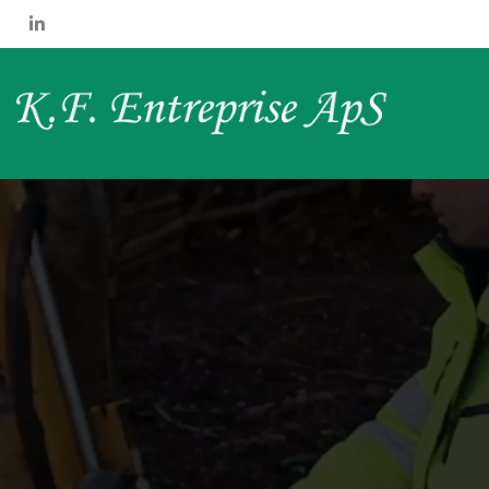
Gå
til
hovedindhold