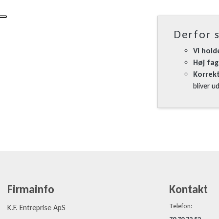
Derfor s
Vi hold
Høj fag
Korrekt
bliver u
Firmainfo
Kontakt
Telefon:
K.F. Entreprise ApS
70 70 72 52