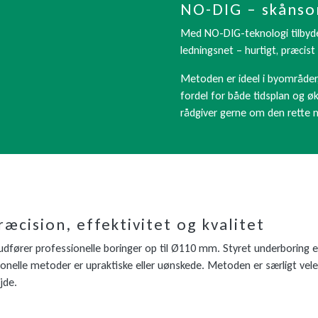
NO-DIG – skånso
Med NO-DIG-teknologi tilbyder 
ledningsnet – hurtigt, præcis
Metoden er ideel i byområder, 
fordel for både tidsplan og ø
rådgiver gerne om den rette m
æcision, effektivitet og kvalitet
og udfører professionelle boringer op til Ø110 mm. Styret underboring 
tionelle metoder er upraktiske eller uønskede. Metoden er særligt ve
jde.