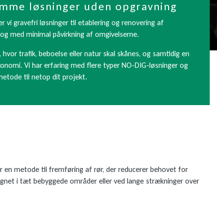
mme løsninger uden opgravning
vi gravefri løsninger til etablering og renovering af
t og med minimal påvirkning af omgivelserne.
hvor trafik, beboelse eller natur skal skånes, og samtidig en
konomi. Vi har erfaring med flere typer NO-DIG-løsninger og
etode til netop dit projekt.
er en metode til fremføring af rør, der reducerer behovet for
legnet i tæt bebyggede områder eller ved lange strækninger over