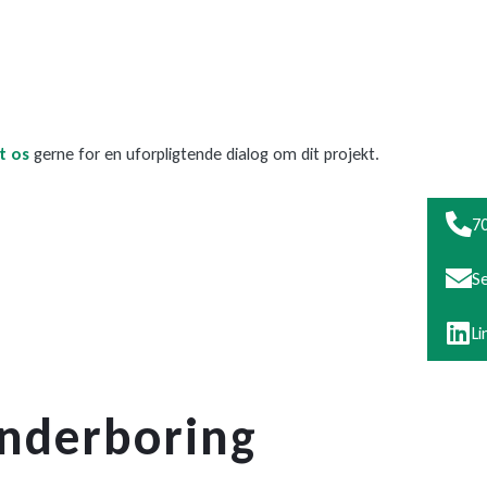
t os
gerne for en uforpligtende dialog om dit projekt.
70
S
Li
underboring