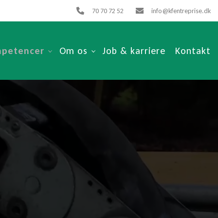
70 70 72 52
info@kfentreprise.dk
petencer
Om os
Job & karriere
Kontakt