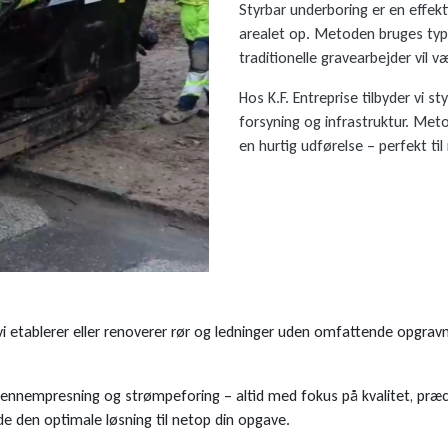
Styrbar underboring er en effekt
arealet op. Metoden bruges typis
traditionelle gravearbejder vil 
Hos K.F. Entreprise tilbyder vi 
forsyning og infrastruktur. Met
en hurtig udførelse – perfekt til 
 vi etablerer eller renoverer rør og ledninger uden omfattende opgravn
, gennempresning og strømpeforing – altid med fokus på kvalitet, præ
inde den optimale løsning til netop din opgave.